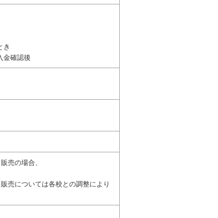
とき
入金確認後
ト販売の場合、
Ｃ販売については各校との調整により