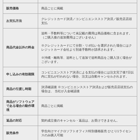
販売価格
商品ごとに掲載
クレジットカード決済／コンビニエンスストア決済／販売店店頭
お支払方法
支払
送料・手数料等について未記載の費用は商品価格に含まれます。
（ご購入後の追加費用はございません）
※クレジットカードにて分割・リボ払いを選択された場合にはク
商品代金以外の料金
レジットカード会社より別途手数料が請求されます。
※沖縄・離島等、送料として追加で送料商品をご購入頂く場合が
ございます。
コンビニエンスストア決済による支払の場合には注文完了後7日以
申し込みの有効期限
内に支払が行われない場合、注文は自動キャンセルされます。
決済確認後 ※コンビニエンスストア決済および販売店店頭支払の
商品の引渡し時期
場合は、 当社が入金確認後
商品がソフトウェア
である場合の動作環
商品ごとに掲載
境
返品の対応
契約成立後のキャンセル・返品は、お受けできません。
学生向けマイクロソフトオフィス特別価格販売 ひとり1ライセン
販売条件
スのみ購入可能