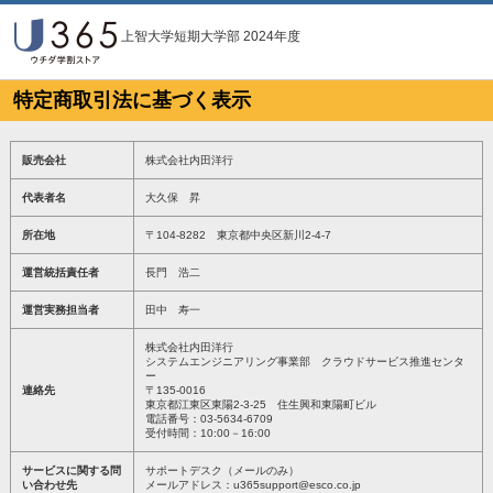
上智大学短期大学部 2024年度
特定商取引法に基づく表示
販売会社
株式会社内田洋行
代表者名
大久保 昇
所在地
〒104-8282 東京都中央区新川2-4-7
運営統括責任者
長門 浩二
運営実務担当者
田中 寿一
株式会社内田洋行
システムエンジニアリング事業部 クラウドサービス推進センタ
ー
連絡先
〒135-0016
東京都江東区東陽2-3-25 住生興和東陽町ビル
電話番号：03-5634-6709
受付時間：10:00－16:00
サービスに関する問
サポートデスク（メールのみ）
い合わせ先
メールアドレス：u365support@esco.co.jp