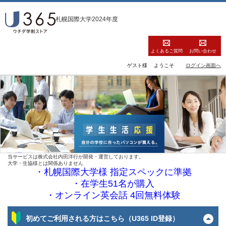
札幌国際大学2024年度
よくあるご質問
お問い合わせ
ゲスト様
ようこそ
ログイン画面へ
当サービスは株式会社内田洋行が開発・運営しております。
大学・生協様とは関係ありません
・札幌国際大学様 指定スペックに準拠
・在学生51名が購入
・オンライン英会話 4回無料体験
初めてご利用される方はこちら（U365 ID登録）